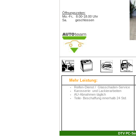
Öffnungszeiten:
Mo.-Fr
.
8.00-18.00 Uhr
Sa. geschlossen
Mehr Leistung:
Reifen-Dienst / Glasschaden-Service
Karosserie- und Lackierarbeiten
AU-Abnahmen täglich
Teile- Beschaffung innerhalb 24 Std
.
DTV PC-Ser