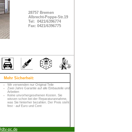
28757 Bremen
Albrecht-Poppe-Str.19
Tel: 0421/6396774
Fax: 0421/6396775
Mehr Sicherheit:
Wir verwenden nur Original Teile
Zwei Jahre Garantie auf alle Einbauteile und
Arbeiten
Keine unvorhergesehenen Kosten. Sie
wissen schon bei der Reparaturannahme,
was Sie hinterher bezahlen. Der Preis steht
fest - auf Euro
und Cent
@
dtv-pc.de