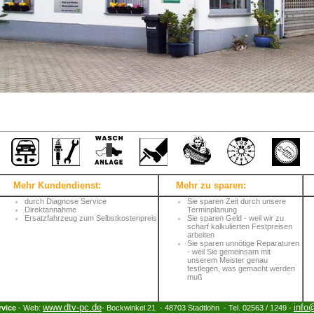
Mehr Kundendienst:
Mehr zu sparen:
durch Diagnose Service
Sie sparen Zeit durch unsere
Direktannahme
Terminplanung
Ersatzfahrzeug zum Selbstkostenpreis
Sie sparen Geld - weil wir zu
scharf kalkulierten Festpreisen
arbeiten
Sie sparen unnötige Reparaturen
- weil Sie gemeinsam mit
unserem Meister genau
festlegen, was gemacht werden
muß
www.dtv-pc.de
i
nfo
vice
- Web:
- Bockwinkel 21 - 48703 Stadtlohn - Tel. 02563 / 1249 -